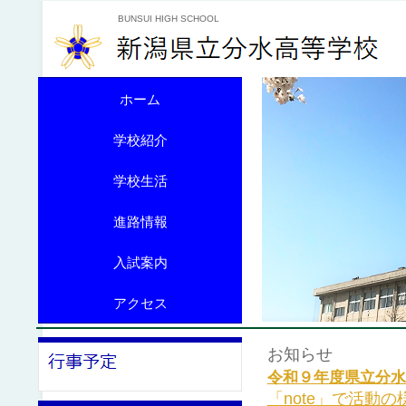
BUNSUI HIGH SCHOOL
ホーム
学校紹介
学校生活
進路情報
入試案内
アクセス
お知らせ
令和９年度県立分水
「note」で活動